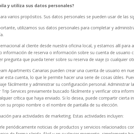
la y utiliza sus datos personales?
ara varios propósitos. Sus datos personales se pueden usar de las s
ortante, utilizamos sus datos personales para completar y administrar
a.
ernacional al cliente desde nuestra oficina local, y estamos allí para a
 información de reserva o información sobre su cuenta de usuario con
r pregunta que pueda tener sobre su reserva de viaje (o cualquier otr
ream Apartments Canarias pueden crear una cuenta de usuario en nue
r esta cuenta, lo que le permite hacer una serie de cosas útiles. Pue
viaje fácilmente y administrar su configuración personal. Administrar 
r Trip Services previamente buscado fácilmente y verificar otra infor
lquier crítica que haya enviado. Si lo desea, puede compartir cierta 
 con su propio nombre o el nombre de pantalla de su elección.
ación para actividades de marketing. Estas actividades incluyen:
e periódicamente noticias de productos y servicios relacionados con
ico de forma rápida, fácil y en cualquier momento, simplemente haga 