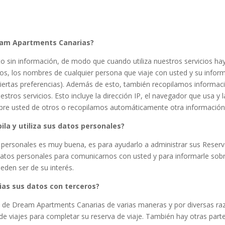
ream Apartments Canarias?
o sin información, de modo que cuando utiliza nuestros servicios hay
dos, los nombres de cualquier persona que viaje con usted y su inform
ciertas preferencias). Además de esto, también recopilamos informac
uestros servicios. Esto incluye la dirección IP, el navegador que usa 
obre usted de otros o recopilamos automáticamente otra información
la y utiliza sus datos personales?
s personales es muy buena, es para ayudarlo a administrar sus Reserva
datos personales para comunicarnos con usted y para informarle sobre
eden ser de su interés.
s sus datos con terceros?
os de Dream Apartments Canarias de varias maneras y por diversas razo
 de viajes para completar su reserva de viaje. También hay otras part