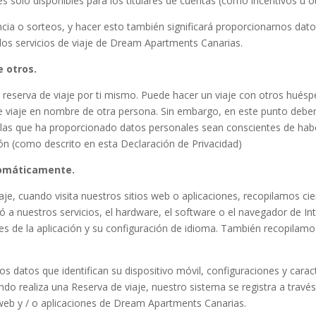
es solo disponibles para los titulares de cuentas (como incentivos u
ncia o sorteos, y hacer esto también significará proporcionarnos da
 los servicios de viaje de Dream Apartments Canarias.
e otros.
reserva de viaje por ti mismo. Puede hacer un viaje con otros hués
 de viaje en nombre de otra persona. Sin embargo, en este punto deb
 las que ha proporcionado datos personales sean conscientes de ha
ón (como descrito en esta Declaración de Privacidad)
tomáticamente.
iaje, cuando visita nuestros sitios web o aplicaciones, recopilamos c
dió a nuestros servicios, el hardware, el software o el navegador de In
 de la aplicación y su configuración de idioma. También recopilamos
mos datos que identifican su dispositivo móvil, configuraciones y caract
uando realiza una Reserva de viaje, nuestro sistema se registra a tra
s web y / o aplicaciones de Dream Apartments Canarias.