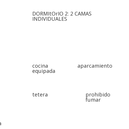
DORMItOrIO 2: 2 CAMAS
INDIVIDUALES
cocina
aparcamiento
equipada
tetera
prohibido
fumar
a