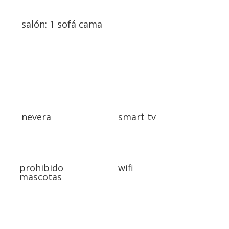
salón: 1 sofá cama
nevera
smart tv
prohibido
wifi
mascotas