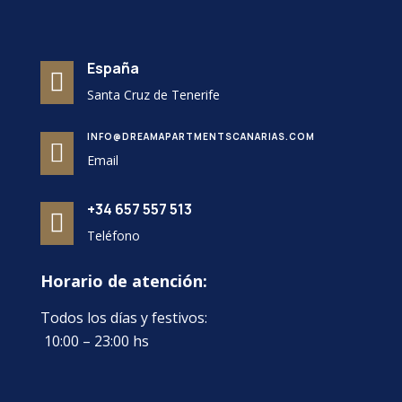
España

Santa Cruz de Tenerife
INFO@DREAMAPARTMENTSCANARIAS.COM

Email
+34 657 557 513

Teléfono
Horario de atención:
Todos los días y festivos:
10:00 – 23:00 hs